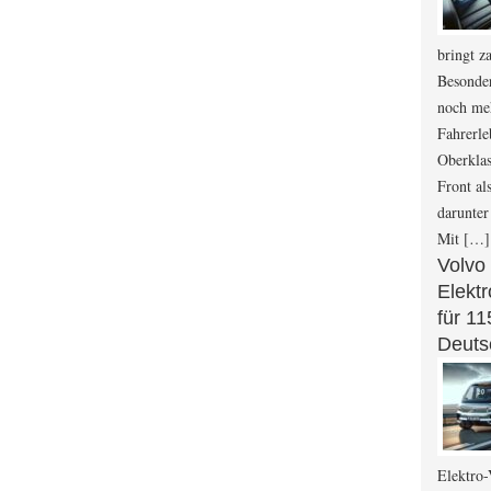
bringt z
Besonder
noch me
Fahrerle
Oberkla
Front al
darunter
Mit […]
Volvo
Elekt
für 1
Deuts
Elektro-