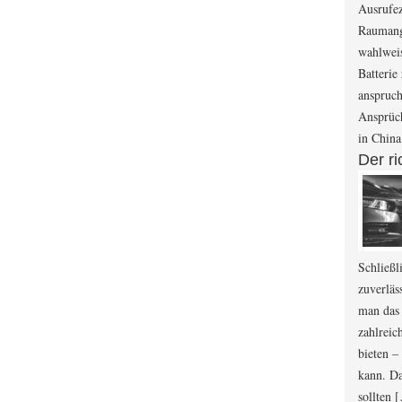
Ausrufe
Raumang
wahlwei
Batterie
anspruc
Ansprüch
in Chin
Der ri
Schließl
zuverläs
man das 
zahlreic
bieten –
kann. Da
sollten 