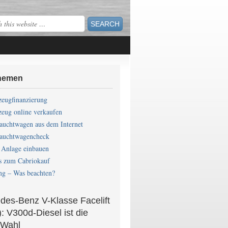
hemen
zeugfinanzierung
zeug online verkaufen
auchtwagen aus dem Internet
auchtwagencheck
Anlage einbauen
s zum Cabriokauf
ng – Was beachten?
des-Benz V-Klasse Facelift
: V300d-Diesel ist die
 Wahl