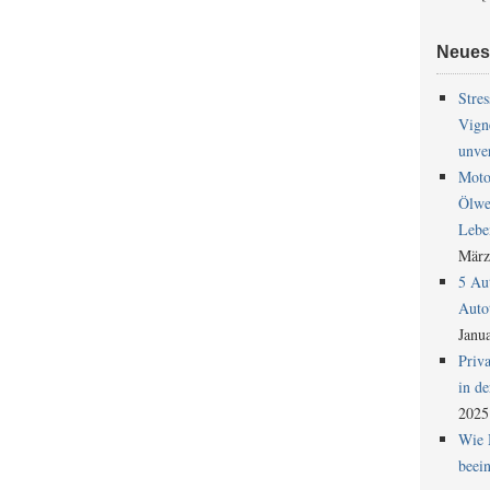
Neues
Stres
Vign
unver
Moto
Ölwe
Lebe
März
5 Au
Auto
Janu
Priv
in de
2025
Wie 
beein