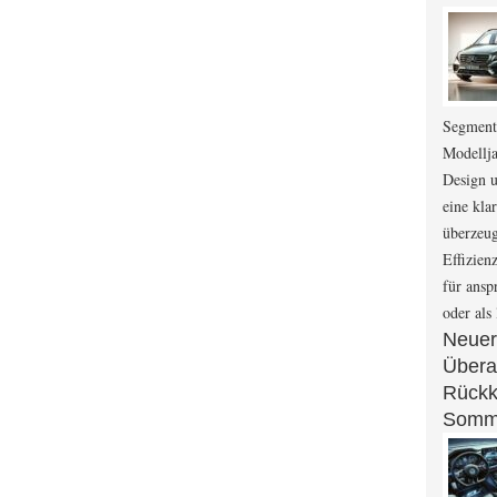
Segment
Modellja
Design 
eine kl
überzeug
Effizien
für ansp
oder als
Neuer
Überar
Rückk
Somm