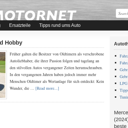
g
Ersatzteile
Tipps rund ums Auto
nd Hobby
Autot
Früher galten die Besitzer von Oldtimern als verschrobene
Fahr
Autoliebhaber, die ihrer Passion folgen und tagelang an
Fahr
den stilvollen Autos vergangener Zeiten herumschrauben.
Gebr
In den vergangenen Jahren haben jedoch immer mehr
Gebr
Menschen Oldtimer als Wertanlage für sich entdeckt: Kein
LPG 
Wunder, die …
[Read more...]
Tipp
Tuni
Merce
(2024)
beste