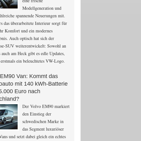
eine frische
Modellgeneration und
ahlreiche spannende Neuerungen mit.
s das überarbeitete Interieur sorgt für
hr Komfort und ein modernes
bnis. Auch optisch hat sich der
sse-SUV weiterentwickelt: Sowohl an
s auch am Heck gibt es edle Updates,
 erstmals ein beleuchtetes VW-Logo.
 EM90 Van: Kommt das
roauto mit 140 kWh-Batterie
15.000 Euro nach
chland?
Der Volvo EM90 markiert
den Einstieg der
schwedischen Marke in
das Segment luxuriöser
Vans und setzt dabei gleich ein echtes