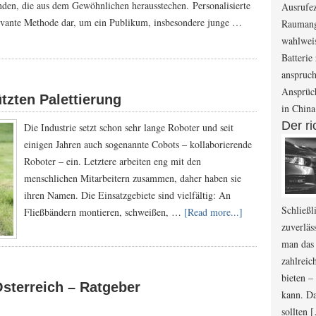
nden, die aus dem Gewöhnlichen herausstechen. Personalisierte
Ausrufe
evante Methode dar, um ein Publikum, insbesondere junge …
Raumang
wahlwei
Batterie
anspruc
Ansprüch
ützten Palettierung
in Chin
Der ri
Die Industrie setzt schon sehr lange Roboter und seit
einigen Jahren auch sogenannte Cobots – kollaborierende
Roboter – ein. Letztere arbeiten eng mit den
menschlichen Mitarbeitern zusammen, daher haben sie
ihren Namen. Die Einsatzgebiete sind vielfältig: An
Schließl
Fließbändern montieren, schweißen, …
[Read more...]
zuverläs
man das 
zahlreic
bieten –
Österreich – Ratgeber
kann. Da
sollten 