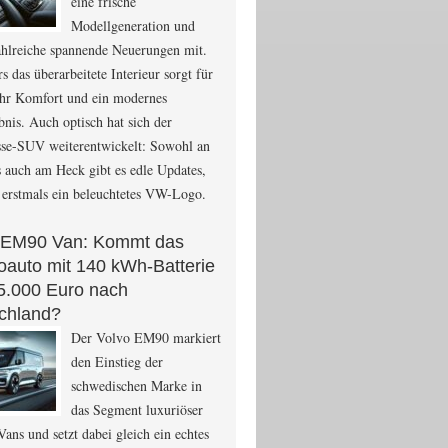
eine frische
Modellgeneration und
ahlreiche spannende Neuerungen mit.
s das überarbeitete Interieur sorgt für
hr Komfort und ein modernes
bnis. Auch optisch hat sich der
sse-SUV weiterentwickelt: Sowohl an
s auch am Heck gibt es edle Updates,
 erstmals ein beleuchtetes VW-Logo.
 EM90 Van: Kommt das
roauto mit 140 kWh-Batterie
15.000 Euro nach
chland?
Der Volvo EM90 markiert
den Einstieg der
schwedischen Marke in
das Segment luxuriöser
Vans und setzt dabei gleich ein echtes