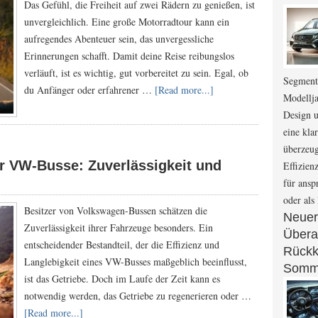
Das Gefühl, die Freiheit auf zwei Rädern zu genießen, ist
unvergleichlich. Eine große Motorradtour kann ein
aufregendes Abenteuer sein, das unvergessliche
Erinnerungen schafft. Damit deine Reise reibungslos
verläuft, ist es wichtig, gut vorbereitet zu sein. Egal, ob
Segment
du Anfänger oder erfahrener …
[Read more...]
Modellja
Design 
eine kl
überzeug
ür VW-Busse: Zuverlässigkeit und
Effizien
für ansp
oder als
Besitzer von Volkswagen-Bussen schätzen die
Neuer
Zuverlässigkeit ihrer Fahrzeuge besonders. Ein
Überar
entscheidender Bestandteil, der die Effizienz und
Rückk
Langlebigkeit eines VW-Busses maßgeblich beeinflusst,
Somm
ist das Getriebe. Doch im Laufe der Zeit kann es
notwendig werden, das Getriebe zu regenerieren oder …
[Read more...]