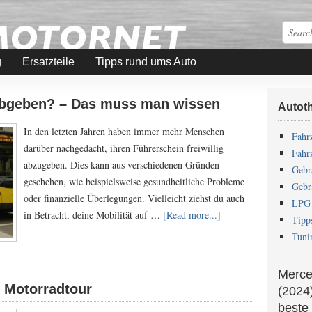
g
Ersatzteile
Tipps rund ums Auto
 abgeben? – Das muss man wissen
Autot
In den letzten Jahren haben immer mehr Menschen
Fahr
darüber nachgedacht, ihren Führerschein freiwillig
Fahr
abzugeben. Dies kann aus verschiedenen Gründen
Gebr
geschehen, wie beispielsweise gesundheitliche Probleme
Gebr
oder finanzielle Überlegungen. Vielleicht ziehst du auch
LPG 
in Betracht, deine Mobilität auf …
[Read more...]
Tipp
Tuni
Merce
e Motorradtour
(2024)
beste