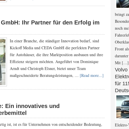
bringt z
Besonder
GmbH: Ihr Partner für den Erfolg im
noch me
Fahrerle
In einer Branche, die ständiger Innovation bedarf, sind
Oberkla
Kickoff Media und CEDA GmbH die perfekten Partner
Front al
für Autohäuser, die ihre Marktposition ausbauen und ihre
darunter
Effizienz steigern möchten. Angeführt von Dominique
Mit […]
Arndt und Christoph Elsner, bietet unser Team
Volvo
maßgeschneiderte Beratungsleistungen, …
[Read more...]
Elekt
für 1
Deuts
: Ein innovatives und
erbemittel
rtig ist, ist es für Unternehmen von entscheidender Bedeutung,
Elektro-