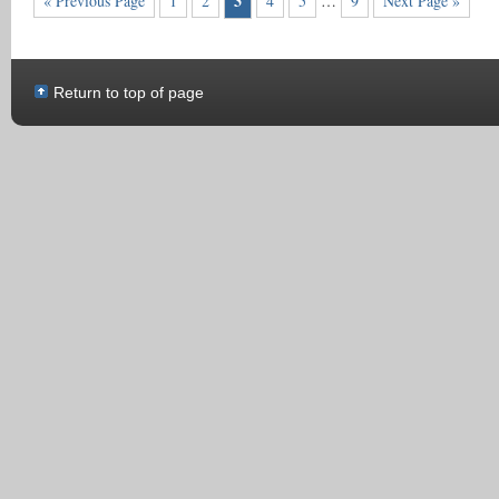
3
« Previous Page
1
2
4
5
…
9
Next Page »
Return to top of page