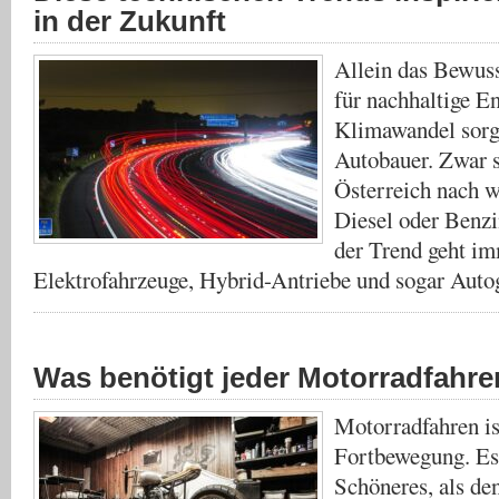
in der Zukunft
Allein das Bewus
für nachhaltige E
Klimawandel sorgt
Autobauer. Zwar s
Österreich nach w
Diesel oder Benzin
der Trend geht i
Elektrofahrzeuge, Hybrid-Antriebe und sogar Au
Was benötigt jeder Motorradfahre
Motorradfahren is
Fortbewegung. Es 
Schöneres, als d